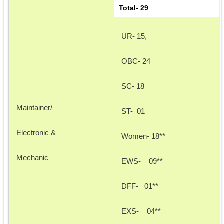
Total- 29
UR- 15, 
OBC- 24 
SC- 18
Maintainer/ 
ST-  01
Electronic &
Women- 18**
Mechanic 
EWS-    09**
DFF-   01** 
EXS-    04**