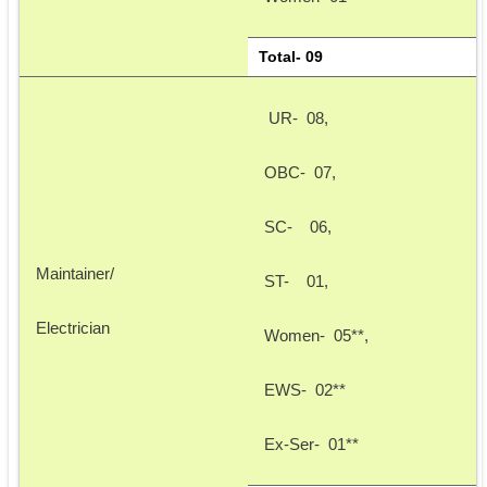
Total- 09
 UR-  08, 
OBC-  07, 
SC-    06, 
Maintainer/ 
ST-    01, 
Electrician
Women-  05**, 
EWS-  02** 
Ex-Ser-  01**