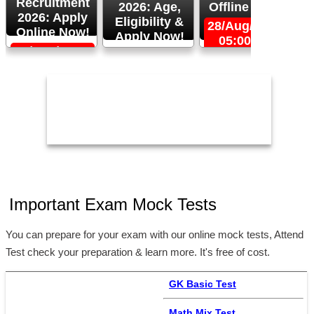
Recruitment
2026: Age,
Offline Now!
2026: Apply
Eligibility &
28/Aug/2026,
Online Now!
Apply Now!
05:00 PM
06/Sep/2026,
24/Aug/2026,
05:00 PM
11:59 PM
2
Important Exam Mock Tests
You can prepare for your exam with our online mock tests, Attend
Test check your preparation & learn more. It's free of cost.
GK Basic Test
Math Mix Test