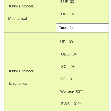
4 UR-03
Junior Engineer /
 OBC-01 
Mechanical 
Total- 04
UR-  03
 OBC-  04
 SC-   03
Junior Engineer/
ST-    01 
 Electronics 
Women-  03**
 EWS-   01**