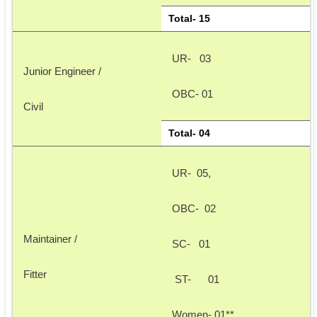
Total- 15
UR-   03 
Junior Engineer /
OBC- 01 
Civil
Total- 04
UR-  05, 
OBC-  02
Maintainer / 
SC-   01
Fitter 
 ST-      01
Women- 01** 