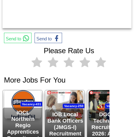
Send to
Send to
Please Rate Us
More Jobs For You
Vacancy-431
Vacancy-250
Vacancy-444
IOCL
IOB Local
DGQA
Northern
Bank Officers
Technician
Regio
(JMGS-I)
Recruitment
O
Apprentices
Recruitment
2026: Apply
R