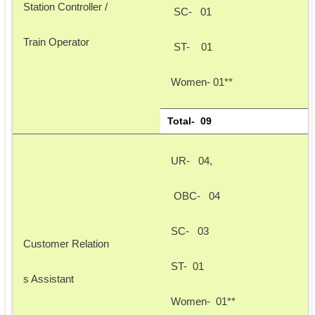
Station Controller /
 SC-   01
Train Operator
 ST-    01 
Women- 01** 
Total-  09
UR-   04,
 OBC-   04
SC-   03
Customer Relation
ST-  01
s Assistant
Women-  01**