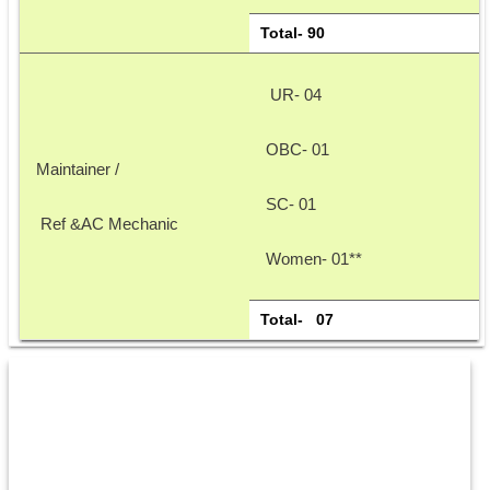
Total- 90
 UR- 04
OBC- 01
Maintainer /
SC- 01
 Ref &AC Mechanic 
Women- 01** 
Total-   07