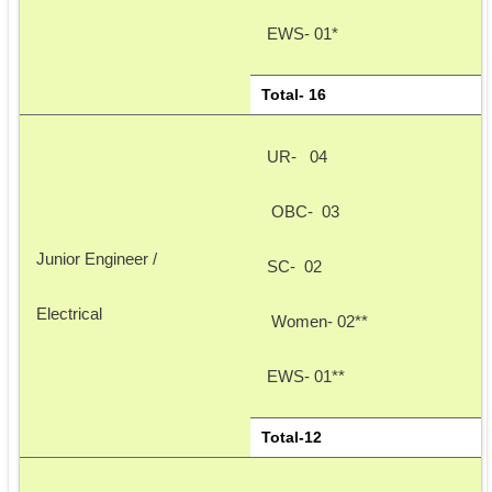
EWS- 01*
Total- 16
UR-   04
 OBC-  03
Junior Engineer / 
SC-  02
Electrical
 Women- 02**
EWS- 01** 
Total-12 