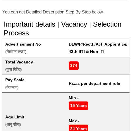
You can get Detailed Description Step By Step below-
Important details | Vacancy | Selection
Process
Advertisement No
DLW/P/Rectt./Act. Apprentice/ 
42th llTl & Non lTI
(विज्ञापन संख्या) 
Total Vacancy
374
(कुल रिक्ति) 
Pay Scale
Rs.as per department rule
(वेतनमान) 
Min - 
15 Years
Age Limit
Max - 
(आयु सीमा) 
24 Years