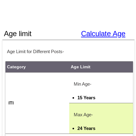
Age limit
Calculate Age
Age Limit for Different Posts-
Category
Age Limit
Min Age-
15 Years
ITI
Max Age-
24 Years