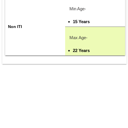
Min Age-
15 Years
Non ITI
Max Age-
22 Years