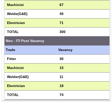
Machinist
67
Welde(G&E)
45
Electrician
71
TOTAL
300 
Non - ITI Post Vacancy
Trade
Vacancy
Fitter
30
Machinist 
15
Welder(G&E)
11
Electrician
18
TOTAL
74