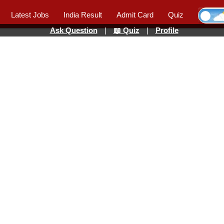
Latest Jobs
India Result
Admit Card
Quiz
Ask Question
|
📖 Quiz
|
Profile