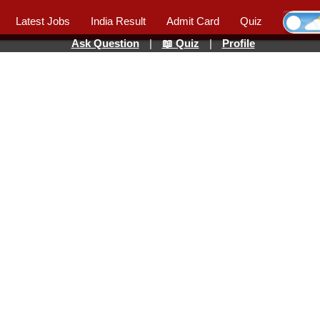
Latest Jobs
India Result
Admit Card
Quiz
Ask Question
|
📖 Quiz
|
Profile