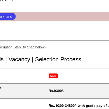
arkhand 
cription Step By Step below-
ls | Vacancy | Selection Process
668 
y
Rs.9300/-
Rs.. 9300-34800/- with grade pay of .