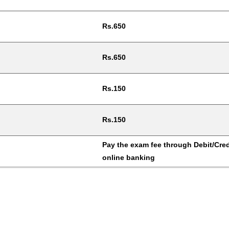
Rs.650
Rs.650
Rs.150
Rs.150
Pay the exam fee through Debit/Credi
online banking