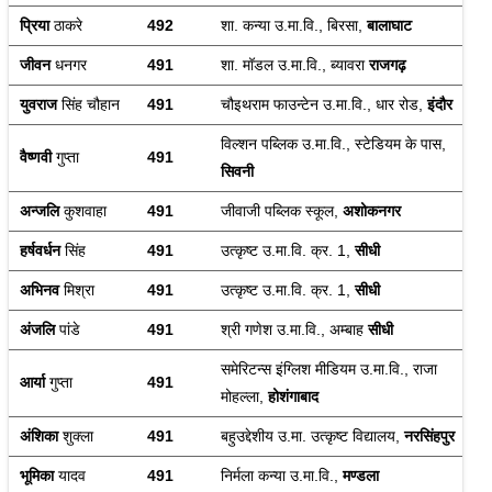
प्रिया 
ठाकरे
492
शा. कन्या उ.मा.वि., बिरसा, 
बालाघाट
जीवन 
धनगर
491
शा. मॉडल उ.मा.वि., ब्यावरा 
राजगढ़
युवराज 
सिंह चौहान
491
चौइथराम फाउन्टेन उ.मा.वि., धार रोड, 
इंदौर
विल्शन पब्लिक उ.मा.वि., स्टेडियम के पास, 
वैष्णवी 
गुप्ता
491
सिवनी
अन्जलि 
कुशवाहा
491
जीवाजी पब्लिक स्कूल, 
अशोकनगर
हर्षवर्धन
 सिंह
491
उत्कृष्ट उ.मा.वि. क्र. 1, 
सीधी
अभिनव
 मिश्रा
491
उत्कृष्ट उ.मा.वि. क्र. 1, 
सीधी
अंजलि
 पांडे
491
श्री गणेश उ.मा.वि., अम्बाह 
सीधी
समेरिटन्स इंग्लिश मीडियम उ.मा.वि., राजा 
आर्या
 गुप्ता
491
मोहल्ला, 
होशंगाबाद
अंशिका
 शुक्ला
491
बहुउद्देशीय उ.मा. उत्कृष्ट विद्यालय, 
नरसिंहपुर
भूमिका
 यादव
491
निर्मला कन्या उ.मा.वि., 
मण्डला