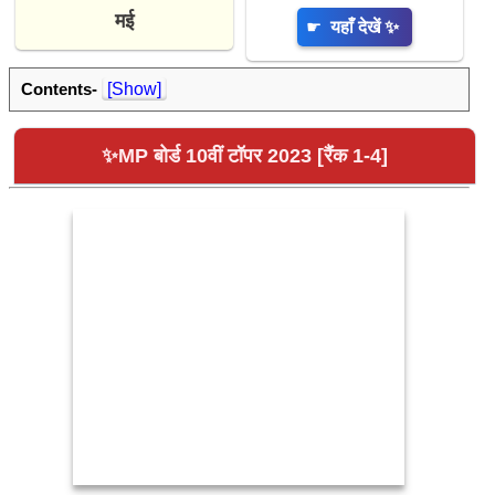
मई
☛
यहाँ देखें ✨
Contents-
[Show]
✨MP बोर्ड 10वीं टॉपर 2023 [रैंक 1-4]