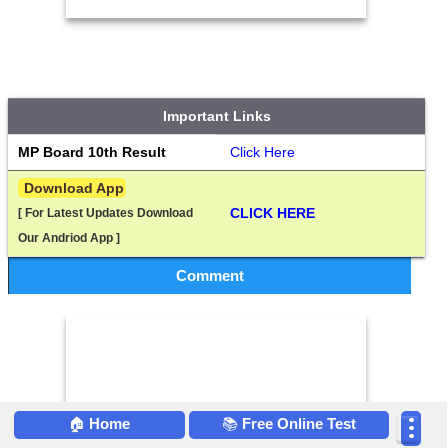
Important Links
MP Board 10th Result
Click Here
 Download App
CLICK HERE
[ For Latest Updates Download 
Our Andriod App ]
Comment
🏠
Home
📚
Free Online Test