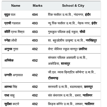
Name
Marks
School & City
मृदुल 
पाल
494
पिंक फ्लॉवर उ.मा.वि., नंदानगर, 
इंदौर
प्राची 
गडवाल
493
न्यू पिंक फ्लॉवर उ.मा.वि., नेहरू नगर, 
इंदौर
कीर्ति 
प्रभा मिश्रा
493
गुरूकुल पब्लिक हाई स्कूल, 
सीधी
स्नेहा 
लोधी
493
शा. बहुउद्देशीय उत्कृष्ट उ.मा.वि., 
नरसिंहपुर
अनुभव 
गुप्ता
492
सेन्ट जेवियर स्कूल मानपुर 
उमरिया
संस्कार पब्लिक अकादमी उ.मा.वि., 
अभिषेक
492
अकोडिया, 
शाजापुर
जी.एल. व्यास क्रिएटिव कॉन्वेन्ट उ.मा.वि., 
उन्नति 
अग्रवाल
492
टीकमगढ़
आस्था
 सिंह
492
सरस्वती उ.मा.वि., बडामलहरा, 
छतरपुर
राधा 
साहू
492
संत कंवरराम उ.मा.वि., डबरा, 
ग्वालियर
सुदीक्षा 
कटारे
492
किड्स कॉर्नर उ.मा.वि., लश्कर, 
ग्वालियर