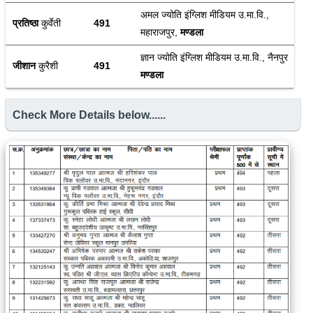
अमल ज्योति इंग्लिश मीडियम उ.मा.वि., 
प्रतिष्ठा
 कुर्वेती
491
महाराजपुर, 
मण्डला
ज्ञान ज्योति इंग्लिश मीडियम उ.मा.वि., नैनपुर 
जीशान
 कुरैशी
491
मण्डला
Check More Details below......