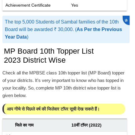
Achievement Certificate
Yes
✰
The top 5,000 Students of Sambal families of the 10th
Board will be awarded ₹ 30,000. (
As Per the Previous
Year Data
)
MP Board 10th Topper List
2023 District Wise
Check all the MPBSE class 10th topper list (MP Board) topper
of your districts. It's very important to know who has topped in
your locality. So, complete MP 10th district wise topper list is
given below.
आप नीचे से पिछले वर्ष की जिलेवार टॉपर सूची देख सकते हैं।
जिले का नाम
10वीं टॉपर (2022)