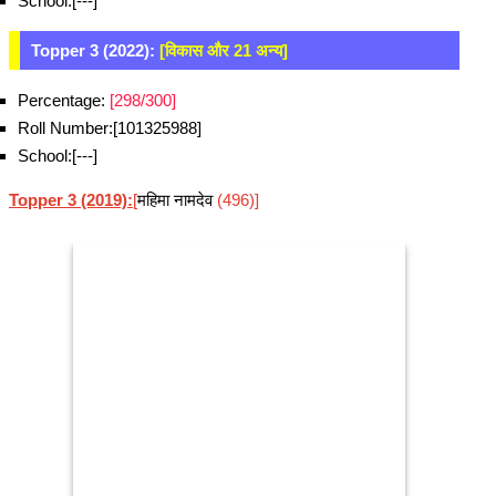
School:[---]
Topper 3 (2022):
[विकास और 21 अन्य]
Percentage:
[298/300]
Roll Number:[101325988]
School:[---]
Topper 3 (2019):
[
महिमा नामदेव
(496)]