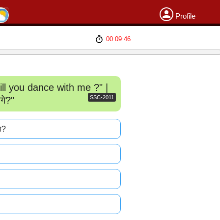
Profile
00:09:46
ill you dance with me ?" |
SSC-2011
गे?"
ा?