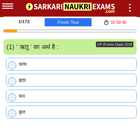
1
/172
Finish Test
02:59:46
UP (Forest Dept)-2018
(1) ' ऋतु ' का अथ॑ है :
सत्य
इत्र
रूप
कृत