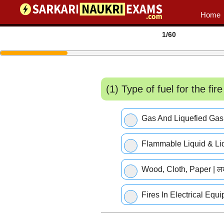
Home
1
/60
(1) Type of fuel for the fire 
Gas And Liquefied Gas |
Flammable Liquid & Liqu
Wood, Cloth, Paper | लक
Fires In Electrical Equi