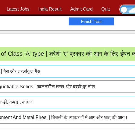
Latest Jobs
India Result
Admit Card
Quiz
Ask Question
|
📖 Quiz
|
Profile
Finish Test
of Class 'A' type | श्रेणी 'ए' प्रकार की आग के लिए ईंधन क
 गैस और तरलीकृत गैस
efiable Solids | ज्वलनशील तरल और द्रवीभूत ठोस
ड़ी, कपड़ा, कागज
pment And Metal Fires. | बिजली के उपकरणों में आग और धातु की आग।