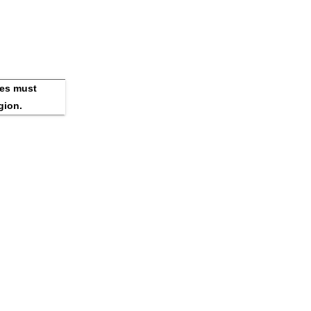
es must 
gion.