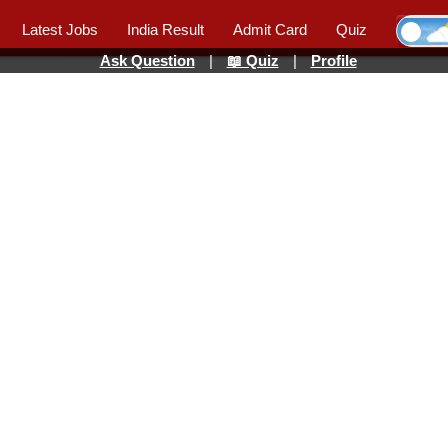
Latest Jobs
India Result
Admit Card
Quiz
Ask Question
|
📖 Quiz
|
Profile