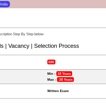
 India
cription Step By Step below-
ls | Vacancy | Selection Process
696
Min - 
18 Years
Max - 
 28 Years
Written Exam