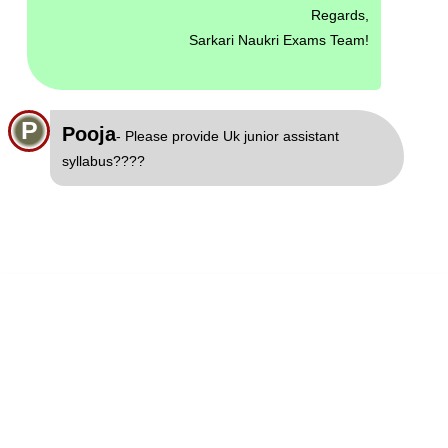
Regards,
Sarkari Naukri Exams Team!
P
Pooja
- Please provide Uk junior assistant
syllabus????