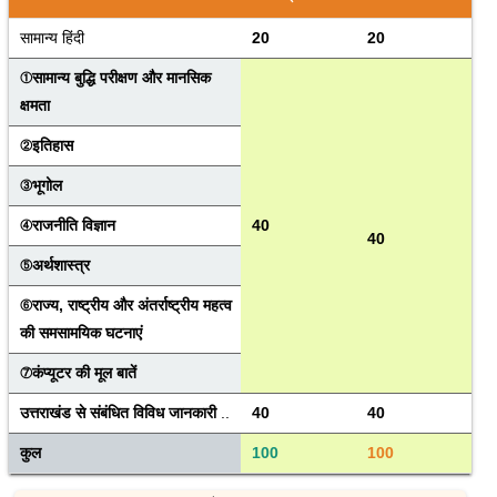
सामान्य हिंदी
20
20
①सामान्य बुद्धि परीक्षण और मानसिक 
क्षमता
②इतिहास
③भूगोल
④राजनीति विज्ञान
40
40
⑤अर्थशास्त्र
⑥राज्य, राष्ट्रीय और अंतर्राष्ट्रीय महत्व 
की समसामयिक घटनाएं
⑦कंप्यूटर की मूल बातें
उत्तराखंड से संबंधित विविध जानकारी 
..
40
40
कुल
100
100