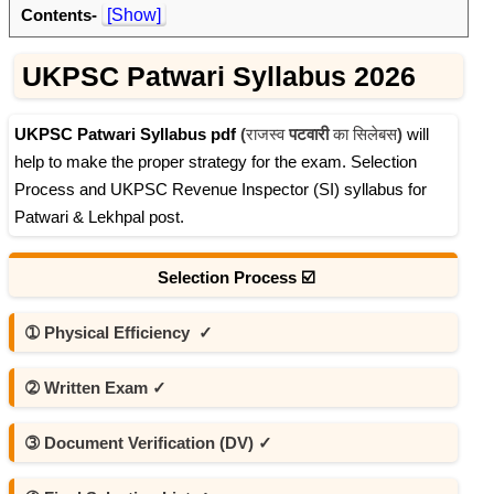
Contents-
[Show]
UKPSC Patwari Syllabus 2026
UKPSC Patwari Syllabus pdf
(
राजस्व
पटवारी
का सिलेबस
)
will
help to make the proper strategy for the exam. Selection
Process and UKPSC Revenue Inspector (SI) syllabus for
Patwari & Lekhpal post.
Selection Process ☑️
➀
Physical Efficiency
✓
➁ Written Exam ✓
➂ Document Verification (DV) ✓