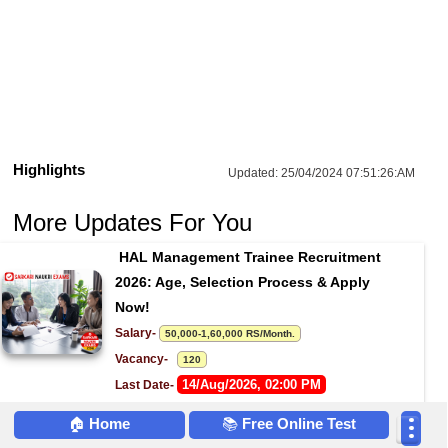
Highlights
Updated:
25/04/2024 07:51:26:AM
More Updates For You
HAL Management Trainee Recruitment 
2026: Age, Selection Process & Apply 
Now!
Salary- 
50,000-1,60,000 RS/Month.
Vacancy-   
120
14/Aug/2026, 02:00 PM
Last Date- 
Location : All India
🏠
Home
📚
Free Online Test