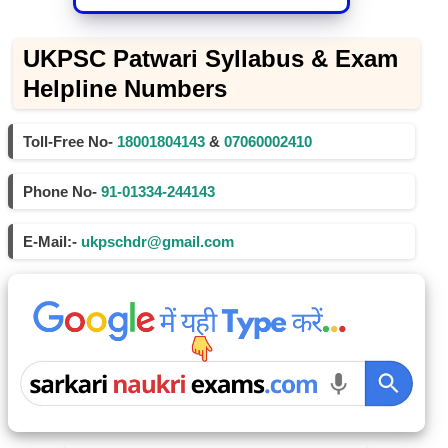
UKPSC Patwari Syllabus & Exam
Helpline Numbers
Toll-Free No-
18001804143
&
07060002410
Phone No-
91-01334-244143
E-Mail:-
ukpschdr@gmail.com