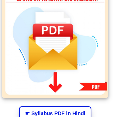
☛ Syllabus PDF in Hindi