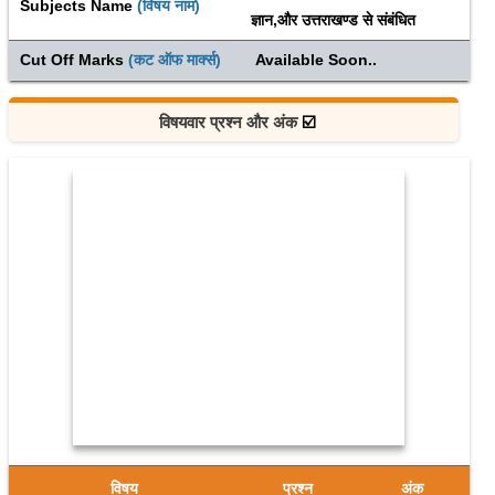
Subjects Name 
(विषय नाम)
ज्ञान,और 
उत्तराखण्ड 
से 
संबंधित
Cut Off Marks 
(कट ऑफ मार्क्स)
 Available Soon..
विषयवार प्रश्न और अंक
☑️
विषय
प्रश्न
अंक