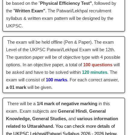
be based on the "
Physical Efficiency Test"
, followed by
the "
Written Exam"
. The Patwari/Lekhpal recruitment
syllabus & written exam pattern will be designed by the
UKPSC.
The exam will be held offline (Pen & Paper). The exam
Level of the UKPSC Patwari/Lekhpal Exam will be 12th.
The question paper will be of objective type with 4 possible
options. In an objective paper, a total of
100 questions
will
be asked and have to be solved within
120 minutes
. The
exam will consist of
100 marks
. For each correct answer,
a 01 mark
will be given.
There will be a
1/4 mark of negative marking
in this
exam. Exam subjects are
General Hindi
,
General
Knowledge, General Studies,
and
various information
related to Uttarakhand
. You can check more details of
the UKPSC Lekhpal/Patwari Syllabus 2026 - 2026 below.