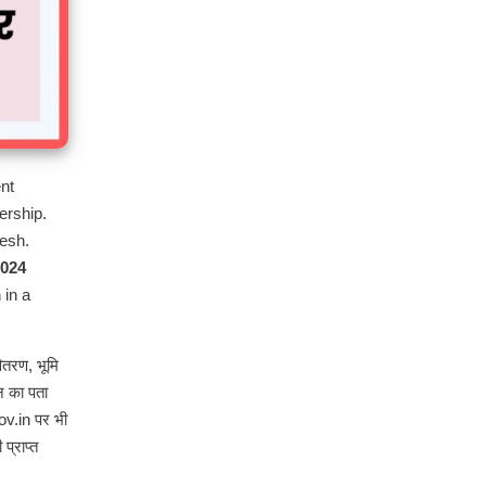
nt
ership.
desh.
2024
 in a
ितरण, भूमि
न का पता
ov.in पर भी
प्राप्त