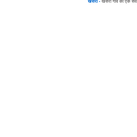
खसरा -
खसरा गाँव का एक सर्वे