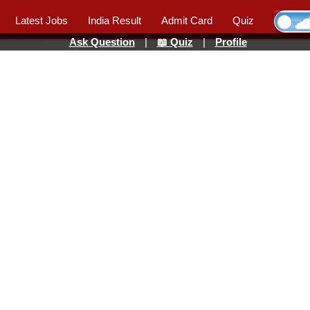
Latest Jobs
India Result
Admit Card
Quiz
Ask Question
|
📖 Quiz
|
Profile